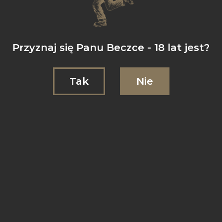
Imperial Stout with coconut, coffee, cocoa nibs & vanilla
Alk. 10% obj. (Vintage 2026 5th
Anniversary)
Przyznaj się Panu Beczce - 18 lat jest?
Alk. 12% obj. (Vintage 2025)
Alk. 12% obj. (Vintage 2024)
Tak
Nie
Alk. 12% obj. (Vintage 2023)
Alk. 13% obj. (Vintage 2022)
Heaven Hill, Rittenhouse Rye,
– Opis –
Tworząc recepturę Affection postanowiliśmy skorzystać z
kilku naturalnych dodatków, które bardzo dobrze sprawdziły