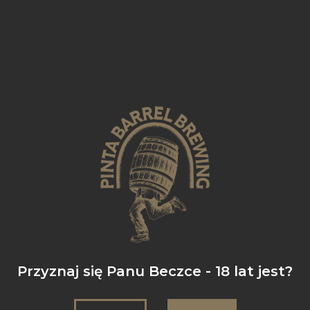
Imperial Stout with Habanero Pepper and Cocoa Nibs aged for
18 months in Wyoming Whiskey & Heaven Hill Bourbon barrels.
Alk. 13,0% obj (2026)
Przyznaj się Panu Beczce - 18 lat jest?
Leżakowane 18 miesięcy w beczkach po