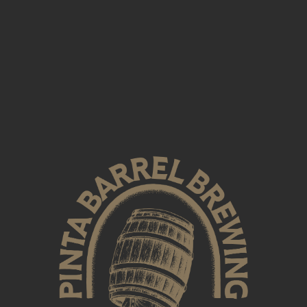
PIWA
– CIEMNE –
ggota –
dział
Braggot 
ii z