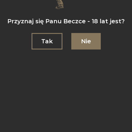
Przyznaj się Panu Beczce - 18 lat jest?
Tak
Nie
Nasza strona internetowa wykorzystuje pliki cookies dla
zapewnienia prawidłowego działania oraz w celach
statystycznych. Kontynuując korzystanie ze strony lub klikając
przycisk „Zgoda” wyrażają Państwo na to zgodę. Zmiana
ustawień plików cookies możliwa jest w ustawieniach
przeglądarki internetowej. Szczegółowe informacje zostały
zawarte w
Polityce prywatności.
Zgoda