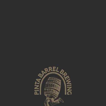
[woocommerce_order_tracking]
© 2023 Pinta Barrel Brewing
Software House Sopchy